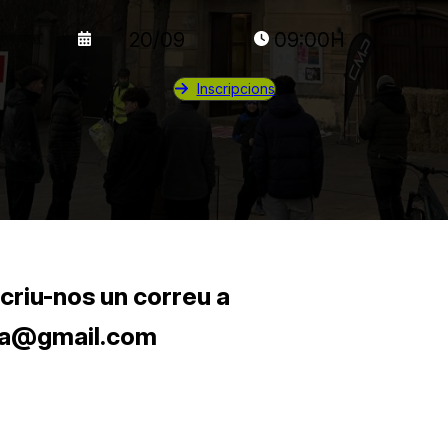
20/09
09:00H
Inscripcions
criu-nos un correu a
ca@gmail.com